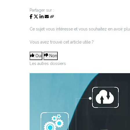
Partager sur :
Ce sujet vous intéresse et vous souhaitez en avoir pl
Vous avez trouvé cet article utile ?
Oui
Non
Les autres dossiers