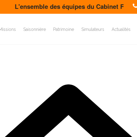
'ensemble des équipes du Cabinet FDS vous souh
Missions
Saisonnière
Patrimoine
Simulateurs
Actualités