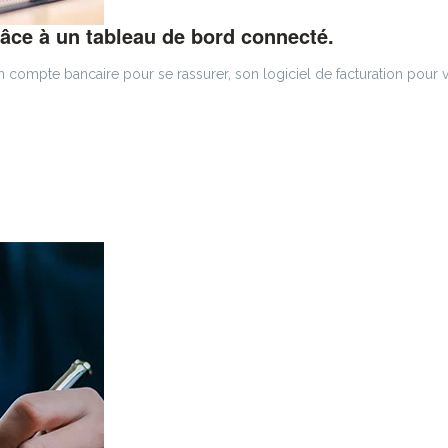
âce à un tableau de bord connecté.
ompte bancaire pour se rassurer, son logiciel de facturation pour vé