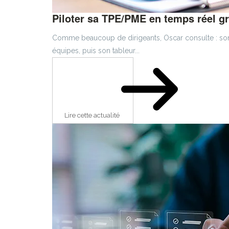
Piloter sa TPE/PME en temps réel gr
Comme beaucoup de dirigeants, Oscar consulte : son c
équipes, puis son tableur...
Lire cette actualité