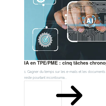
IA en TPE/PME : cinq tâches chron
1. Gagner du temps sur les e-mails et les documents
reste pourtant incontourna...