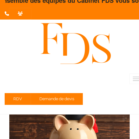
quipes du Cabinet FDS vous souhaite un très be
L'actualité du mois
Partager sur :
Taxe d’apprentissage : ce que les
dirigeants doivent faire maintenant
Juin 2026 / Temps de lecture estimé : 3 minute(s)
RDV
Demande de devis