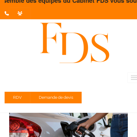
uipes du Cabinet FDS vous souhaite un très bel
L'actualité du mois
Partager sur :
Prêt Flash Carburant : une aide
concrète pour les TPE et PME
Juin 2026 / Temps de lecture estimé : 2 minute(s)
RDV
Demande de devis