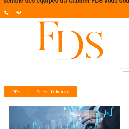
uipes du Cabinet FDS vous souhaite un très bel
L'actualité du mois
Partager sur :
Hausse des coûts de l’énergie : les
leviers Urssaf à activer pour soulager
la trésorerie des TPE/PME
Mai 2026 / Temps de lecture estimé : 2 minute(s)
RDV
Demande de devis