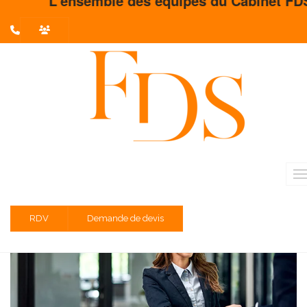
L'ensemble des équipes du Cabinet FDS vous
L'actualité du mois
Partager sur :
Liste des évènements au 31/08/2021
TVA - franchise en base
Entreprises dont l'exercice est clos le 31 mai 2021
RDV
Demande de devis