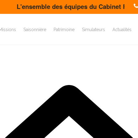
'ensemble des équipes du Cabinet FDS vous sou
Missions
Saisonnière
Patrimoine
Simulateurs
Actualités