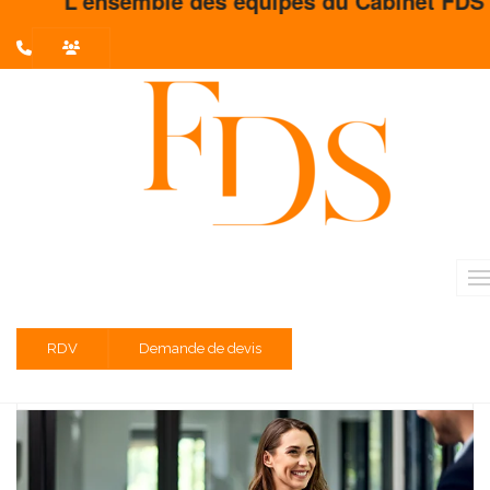
L'ensemble des équipes du Cabinet FDS vous 
L'actualité du mois
Partager sur :
Liste des évènements au 31/05/2024
TVA - franchise en base
Entreprises dont l'exercice est clos le 29 février 2024
RDV
Demande de devis
Acompte de CFE et/ou d’IFER : Adhésion au prélèvement à
l’échéance