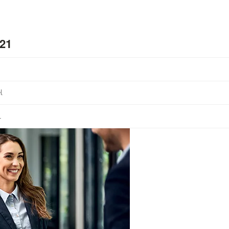
021
l
1