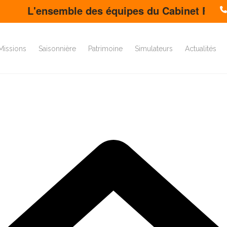
'ensemble des équipes du Cabinet FDS vous sou
Missions
Saisonnière
Patrimoine
Simulateurs
Actualités