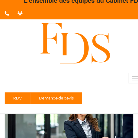
L'ensemble des équipes du Cabinet FDS vou
L'actualité du mois
Partager sur :
Liste des évènements au 30/04/2024
TVA - franchise en base
Entreprises dont l'exercice est clos le 31 janvier 2024
RDV
Demande de devis