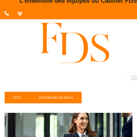
L'ensemble des équipes du Cabinet FDS vous
L'actualité du mois
Partager sur :
Liste des évènements au 30/04/2021
TVA - franchise en base
Entreprises dont l'exercice est clos le 31 janvier 2021
RDV
Demande de devis
Taxes annexes: TA FPC PEEC