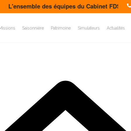
nsemble des équipes du Cabinet FDS vous souhai
Missions
Saisonnière
Patrimoine
Simulateurs
Actualités