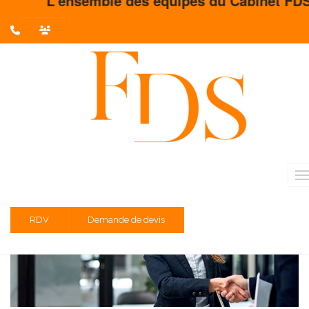
L'ensemble des équipes du Cabinet FDS vous
L'actualité du mois
Partager sur :
Liste des évènements au 17/01/2021
TVA régime réel normal d'imposition
RDV
Demande de devis