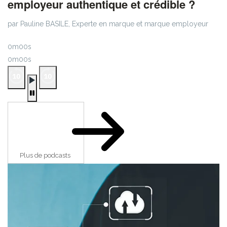
employeur authentique et crédible ?
par Pauline BASILE, Experte en marque et marque employeur
0m00s
0m00s
Plus de podcasts