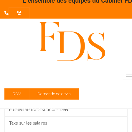
L'ensemble des équipes du Cabinet FDS vou
L'actualité du mois
Partager sur :
Liste des évènements au 16/10/2023
Taxe sur les conventions d'assurances
Taxe sur les services numériques (TSN)
RDV
Demande de devis
TVA régime réel normal d'imposition
Prélèvement à la source – DSN
Taxe sur les salaires