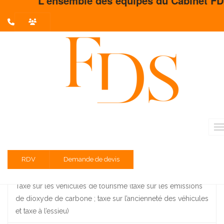
L'ensemble des équipes du Cabinet FDS vous
L'actualité du mois
Partager sur :
Liste des évènements au 16/01/2023
Prélèvement à la source – DSN
Taxe annuelle à l’essieu
RDV
Demande de devis
TVA régime réel normal d'imposition
Taxe sur les véhicules de tourisme (taxe sur les émissions
de dioxyde de carbone ; taxe sur l’ancienneté des véhicules
et taxe à l’essieu)