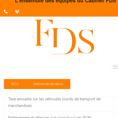
L'ensemble des équipes du Cabinet FDS vous s
L'actualité du mois
Partager sur :
Liste des évènements au 15/01/2026
Taxe sur les véhicules de tourisme (taxe sur les émissions
de dioxyde de carbone ; taxe sur l’ancienneté des
véhicules)
RDV
Demande de devis
TVA régime réel normal d'imposition
Taxe annuelle sur les véhicules lourds de transport de
marchandises
Prélèvement et retenues à la source sur les RCM