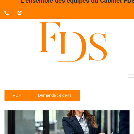
L'ensemble des équipes du Cabinet FDS vous
L'actualité du mois
Partager sur :
Liste des évènements au 12/01/2023
Entreprises soumises à la TVA
Entreprises soumises à la TVA
RDV
Demande de devis