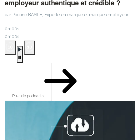
employeur authentique et crédible ?
par Pauline BASILE, Experte en marque et marque employeur
0m00s
0m00s
Plus de podcasts