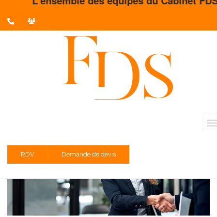
L'ensemble des équipes du Cabinet FDS vous
L'actualité du mois
Partager sur :
Liste des évènements au 10/10/2022
Prélèvement à la source – PASRAU
RDV
Demande de devis