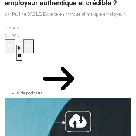
employeur authentique et crédible ?
par Pauline BASILE, Experte en marque et marque employeur
0m00s
0m00s
Plus de podcasts