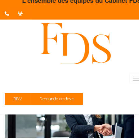
L'ensemble des équipes du Cabinet FDS vous
L'actualité du mois
Partager sur :
Liste des évènements au 07/06/2022
Prélèvement à la source – DSN
RDV
Demande de devis