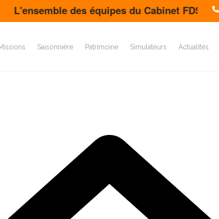
nsemble des équipes du Cabinet FDS vous souhai
Missions
Saisonnière
Patrimoine
Simulateurs
Actualités