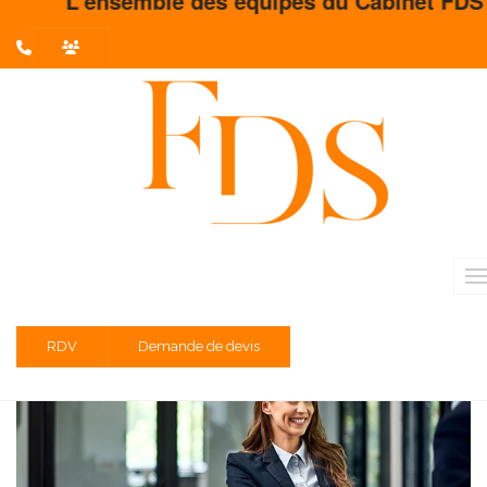
L'ensemble des équipes du Cabinet FDS vous 
L'actualité du mois
Partager sur :
Liste des évènements au 05/08/2022
Agriculteurs soumis au régime simplifié agricole et
déposant une CA12A annuelle
Prélèvement à la source – DSN
RDV
Demande de devis