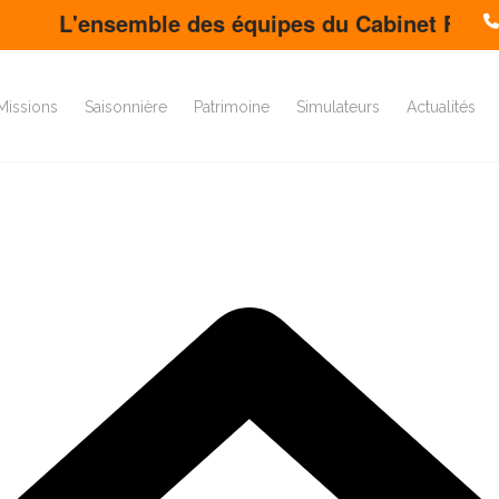
'ensemble des équipes du Cabinet FDS vous sou
Missions
Saisonnière
Patrimoine
Simulateurs
Actualités