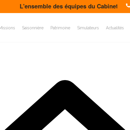
L'ensemble des équipes du Cabinet FDS vous so
Missions
Saisonnière
Patrimoine
Simulateurs
Actualités