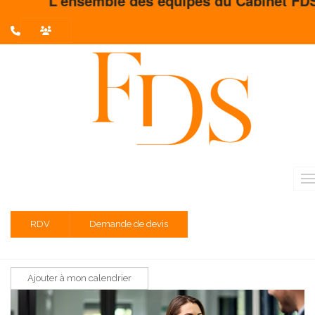
L'ensemble des équipes du Cabinet FDS vou
L'actualité du mois
TVA - Personnes bénéficiant du régime
dérogatoire
Date limite de renonciation à l'option pour le paiement de la
TVA sur les acquisitions intracommunautaires pour les
personnes bénéficiant du régime dérogatoire et désirant
abandonner cette option à partir du 1er janvier 2026 (à
l'expiration de la période d'option en cours). La dénonciation de
RDV
Demande de devis
l'option doit être réalisée par écrit auprès de leur service des
impôts des entreprises.
Ajouter à mon calendrier