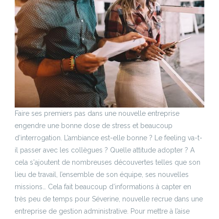
Faire ses premiers pas dans une nouvelle entreprise
engendre une bonne dose de stress et beaucoup
d’interrogation. L’ambiance est-elle bonne ? Le feeling va-t-
il passer avec les collègues ? Quelle attitude adopter ? A
cela s'ajoutent de nombreuses découvertes telles que son
lieu de travail, l’ensemble de son équipe, ses nouvelles
missions… Cela fait beaucoup d’informations à capter en
très peu de temps pour Séverine, nouvelle recrue dans une
entreprise de gestion administrative. Pour mettre à l’aise