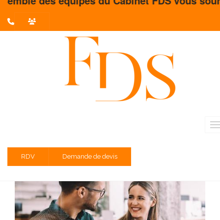
pes du Cabinet FDS vous souhaite un très bel 
L'actualité du mois
Partager sur :
Parrainer le nouvel arrivant pour lui
donner confiance
Temps de lecture estimé : 3 minute(s)
RDV
Demande de devis