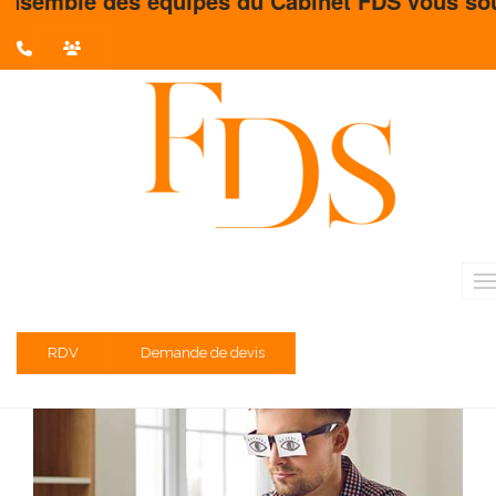
uipes du Cabinet FDS vous souhaite un très be
L'actualité du mois
Partager sur :
Fatigue oculaire et écrans : quelles
solutions pour les prévenir ?
Temps de lecture estimé : 3 minute(s)
RDV
Demande de devis