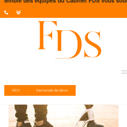
uipes du Cabinet FDS vous souhaite un très bel
L'actualité du mois
Partager sur :
Les mobilités douces : un atout
stratégique des entreprises
responsables
Temps de lecture estimé : 4 minute(s)
RDV
Demande de devis