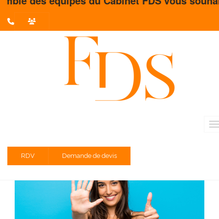
es du Cabinet FDS vous souhaite un très bel ét
L'actualité du mois
Partager sur :
6 conseils pour construire votre
marque employeur
Temps de lecture estimé : 4 minute(s)
RDV
Demande de devis